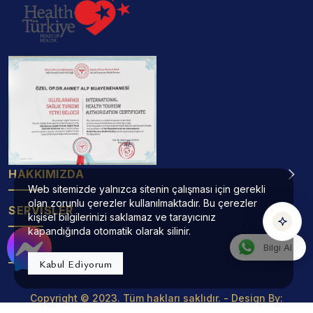
Operatör Doktor Ahmet Alp Asistanı
TR
EN
DE
RU
AR
HE
çevrimiçi
Konuşmak için yeşil mikrofona dokunun
HAKKIMIZDA
Web sitemizde yalnızca sitenin çalışması için gerekli
Sesli
Yazılı
olan zorunlu çerezler kullanılmaktadır. Bu çerezler
SERVİSLER
kişisel bilgilerinizi saklamaz ve tarayıcınız
kapandığında otomatik olarak silinir.
ADRES
Bilgi Al
Kabul Ediyorum
Copyright © 2023. Tüm hakları saklıdır. - Design By:
Projemed
Yapım