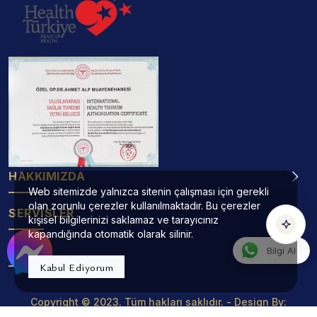
Operatör Doktor Ahmet Alp Asistanı
TR
EN
DE
RU
AR
HE
çevrimiçi
Konuşmak için yeşil mikrofona dokunun
HAKKIMIZDA
Web sitemizde yalnızca sitenin çalışması için gerekli
Sesli
Yazılı
olan zorunlu çerezler kullanılmaktadır. Bu çerezler
SERVİSLER
kişisel bilgilerinizi saklamaz ve tarayıcınız
kapandığında otomatik olarak silinir.
ADRES
Bilgi Al
Kabul Ediyorum
Copyright © 2023. Tüm hakları saklıdır. - Design By:
Projemed
Yapım