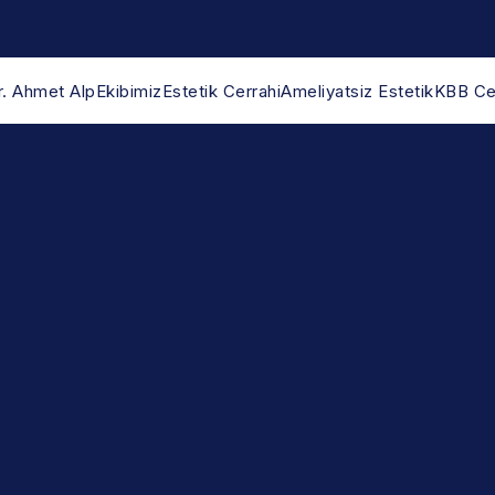
r. Ahmet Alp
Ekibimiz
Estetik Cerrahi
Ameliyatsiz Estetik
KBB Cer