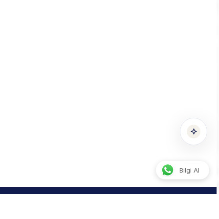
Konuşmak için yeşil mikrofona dokunun
Sesli
Yazılı
Bilgi Al