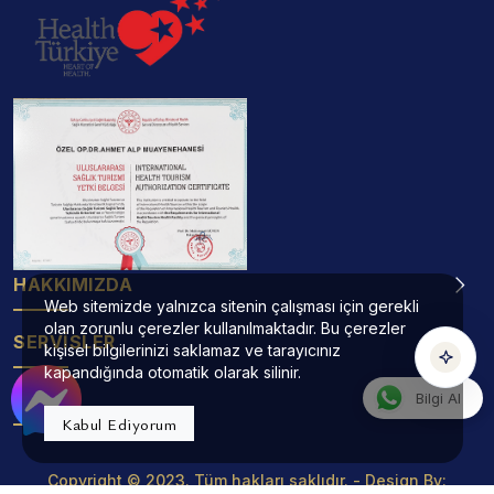
Operatör Doktor Ahmet Alp Asistanı
TR
EN
DE
RU
AR
HE
çevrimiçi
Konuşmak için yeşil mikrofona dokunun
HAKKIMIZDA
Web sitemizde yalnızca sitenin çalışması için gerekli
Sesli
Yazılı
olan zorunlu çerezler kullanılmaktadır. Bu çerezler
SERVİSLER
kişisel bilgilerinizi saklamaz ve tarayıcınız
kapandığında otomatik olarak silinir.
ADRES
Bilgi Al
Kabul Ediyorum
Copyright © 2023. Tüm hakları saklıdır. - Design By: