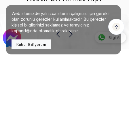
Web sitemizde yalnızca sitenin çalışması için gerekli
Sesli
Yazılı
olan zorunlu çerezler kullanılmaktadır. Bu çerezler
kişisel bilgilerinizi saklamaz ve tarayıcınız
kapandığında otomatik olarak silinir.
Bilgi Al
Kabul Ediyorum