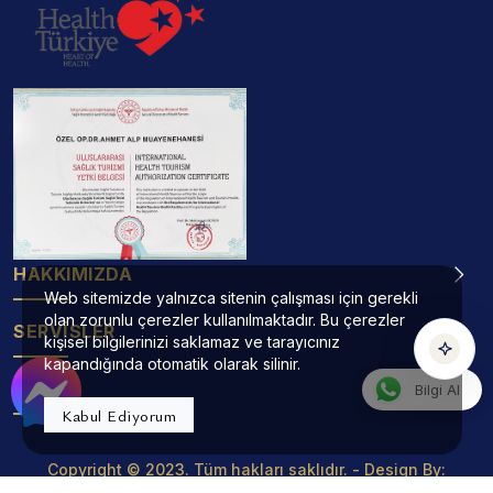
Operatör Doktor Ahmet Alp Asistanı
TR
EN
DE
RU
AR
HE
çevrimiçi
Konuşmak için yeşil mikrofona dokunun
HAKKIMIZDA
Web sitemizde yalnızca sitenin çalışması için gerekli
Sesli
Yazılı
olan zorunlu çerezler kullanılmaktadır. Bu çerezler
SERVİSLER
kişisel bilgilerinizi saklamaz ve tarayıcınız
kapandığında otomatik olarak silinir.
ADRES
Bilgi Al
Kabul Ediyorum
Copyright © 2023. Tüm hakları saklıdır. - Design By:
Projemed
Yapım