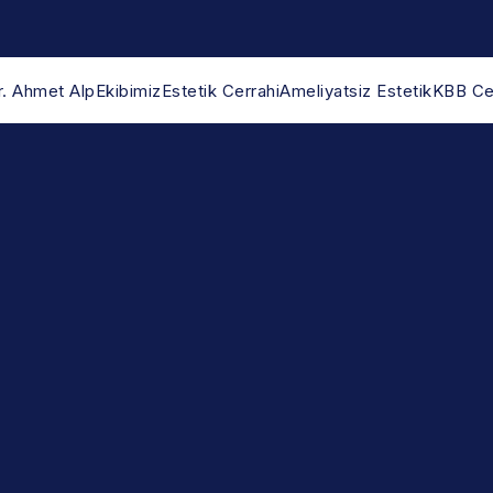
r. Ahmet Alp
Ekibimiz
Estetik Cerrahi
Ameliyatsiz Estetik
KBB Cer