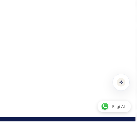
Konuşmak için yeşil mikrofona dokunun
Sesli
Yazılı
Bilgi Al